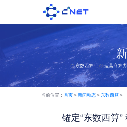
⬡
东数西算
⬡
运营商算力
当前位置：
首页
>
新闻动态
>
东数西算
>
锚定“东数西算”